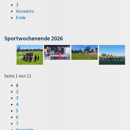
3
Vorwärts
Ende
Sportwochenende 2026
Seite 1 von 11
1
2
3
4
5
6
7
Vorwärts