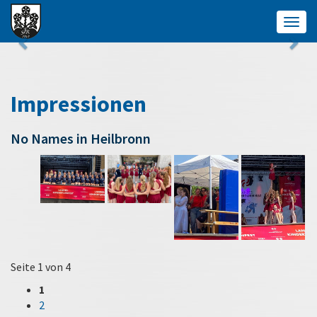
Togg
navig
Impressionen
No Names in Heilbronn
Seite 1 von 4
1
2