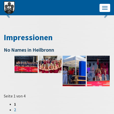
Togg
navig
Impressionen
No Names in Heilbronn
Seite 1 von 4
1
2