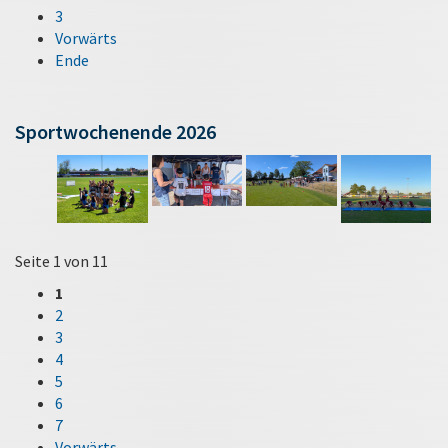
3
Vorwärts
Ende
Sportwochenende 2026
Seite 1 von 11
1
2
3
4
5
6
7
Vorwärts