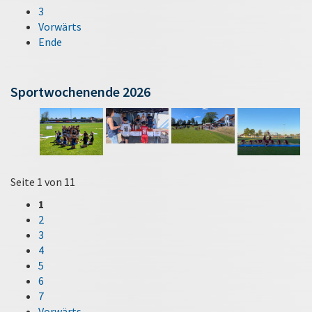
3
Vorwärts
Ende
Sportwochenende 2026
Seite 1 von 11
1
2
3
4
5
6
7
Vorwärts