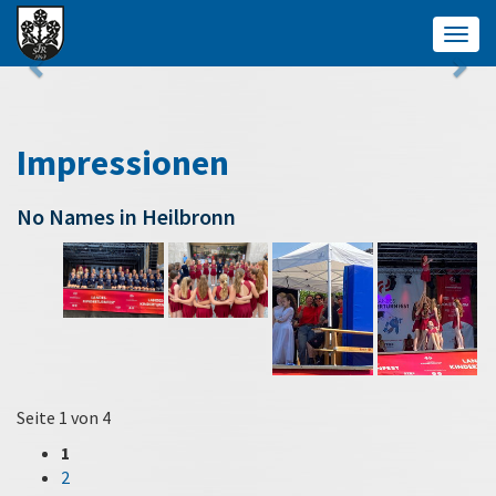
Togg
navig
Impressionen
No Names in Heilbronn
Seite 1 von 4
1
2