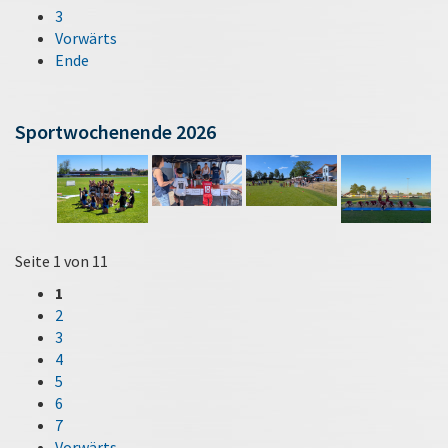
3
Vorwärts
Ende
Sportwochenende 2026
Seite 1 von 11
1
2
3
4
5
6
7
Vorwärts