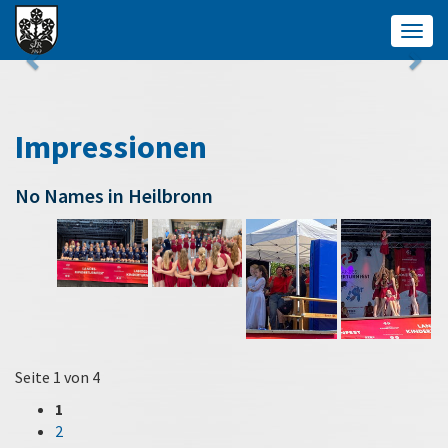
Togg
navig
Impressionen
No Names in Heilbronn
Seite 1 von 4
1
2