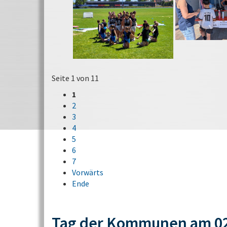
Seite 1 von 11
1
2
3
4
5
6
7
Vorwärts
Ende
Tag der Kommunen am 02