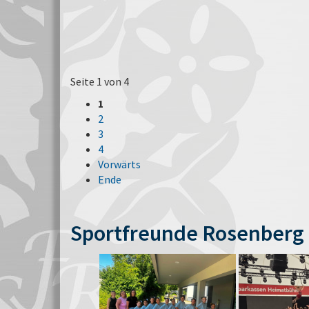
Seite 1 von 4
1
2
3
4
Vorwärts
Ende
Sportfreunde Rosenberg 