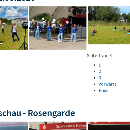
Seite 1 von 3
1
2
3
Vorwärts
Ende
schau - Rosengarde