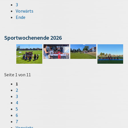
3
Vorwärts
Ende
Sportwochenende 2026
Seite 1 von 11
1
2
3
4
5
6
7
Vorwärts