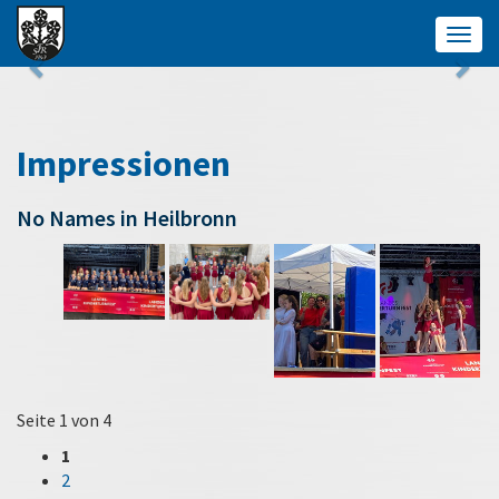
Togg
navig
Impressionen
No Names in Heilbronn
Seite 1 von 4
1
2