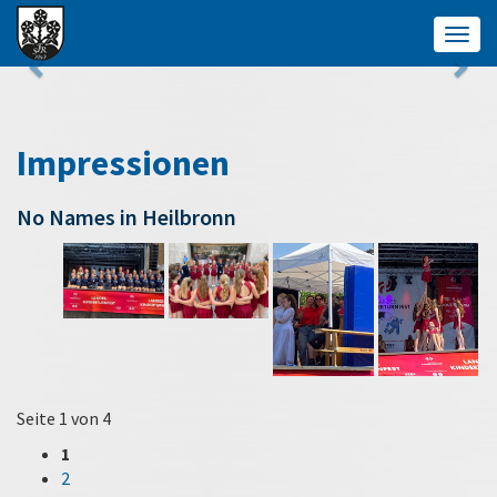
Togg
navig
Impressionen
No Names in Heilbronn
Seite 1 von 4
1
2