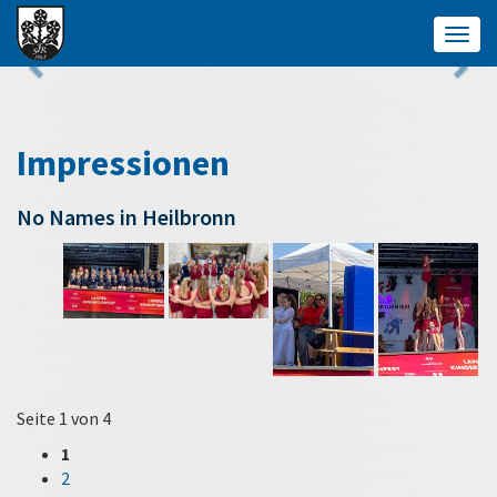
Togg
navig
Impressionen
No Names in Heilbronn
Seite 1 von 4
1
2