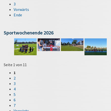
3
Vorwärts
Ende
Sportwochenende 2026
Seite 1 von 11
1
2
3
4
5
6
7
Vorwärts