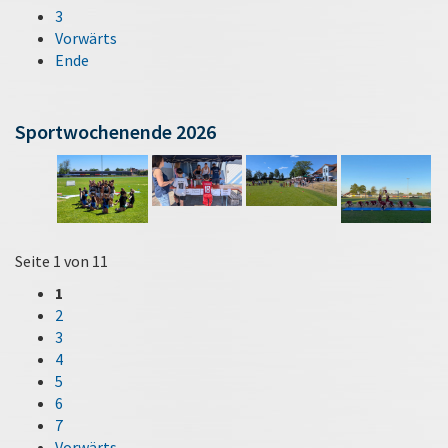
3
Vorwärts
Ende
Sportwochenende 2026
Seite 1 von 11
1
2
3
4
5
6
7
Vorwärts