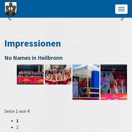
Togg
navig
Impressionen
No Names in Heilbronn
Seite 1 von 4
1
2