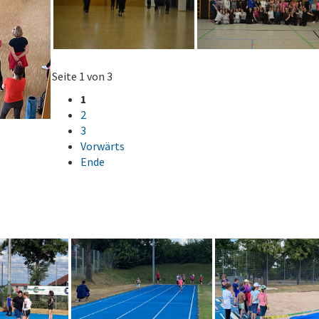
Seite 1 von 3
1
2
3
Vorwärts
Ende