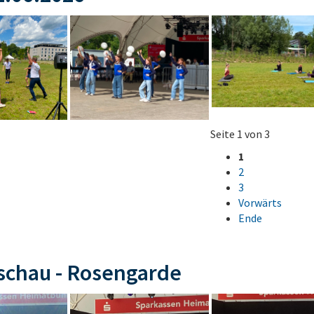
Seite 1 von 3
1
2
3
Vorwärts
Ende
schau - Rosengarde