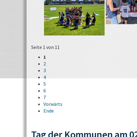
Seite 1 von 11
1
2
3
4
5
6
7
Vorwärts
Ende
Tag der Kommunen am 02