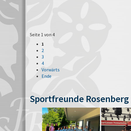
Seite 1 von 4
1
2
3
4
Vorwärts
Ende
Sportfreunde Rosenberg 