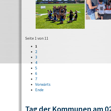
Seite 1 von 11
1
2
3
4
5
6
7
Vorwärts
Ende
Tag der Kommunen am 02