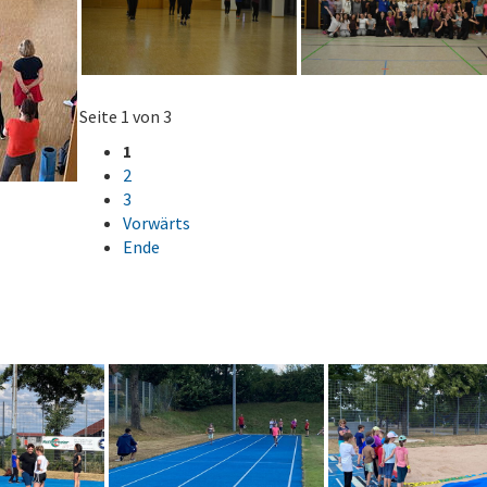
Seite 1 von 3
1
2
3
Vorwärts
Ende