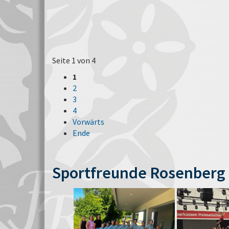
Seite 1 von 4
1
2
3
4
Vorwärts
Ende
Sportfreunde Rosenberg 