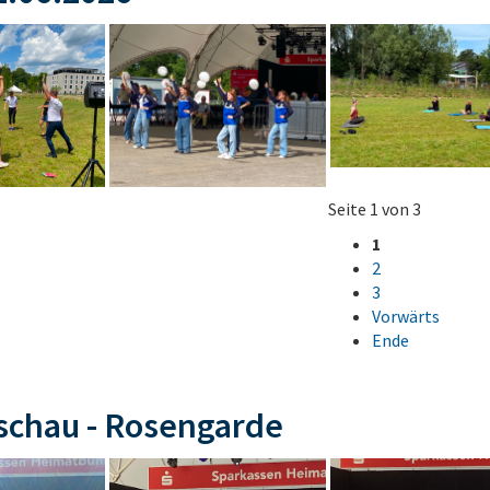
Seite 1 von 3
1
2
3
Vorwärts
Ende
schau - Rosengarde