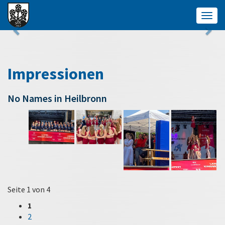
Togg
navig
Impressionen
No Names in Heilbronn
Seite 1 von 4
1
2