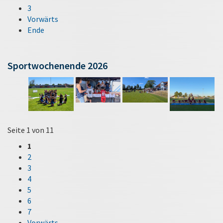
3
Vorwärts
Ende
Sportwochenende 2026
Seite 1 von 11
1
2
3
4
5
6
7
Vorwärts