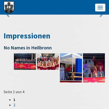
Togg
navig
Impressionen
No Names in Heilbronn
Seite 1 von 4
1
2