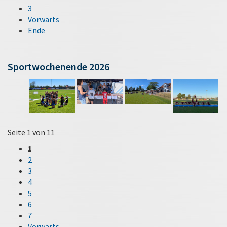
3
Vorwärts
Ende
Sportwochenende 2026
Seite 1 von 11
1
2
3
4
5
6
7
Vorwärts