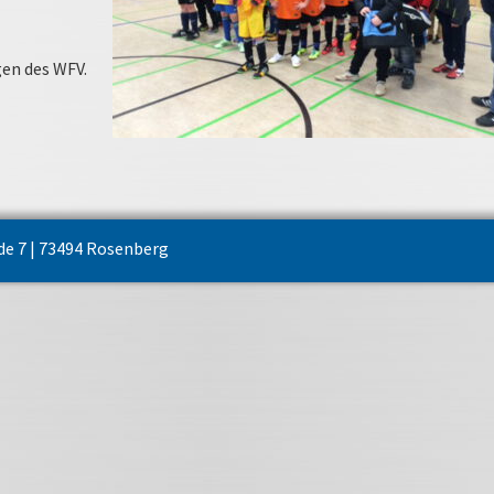
en des WFV.
ide 7 | 73494 Rosenberg