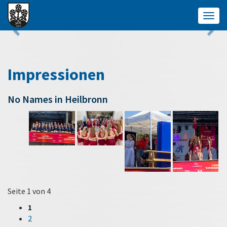
Togg
navig
Impressionen
No Names in Heilbronn
Seite 1 von 4
1
2