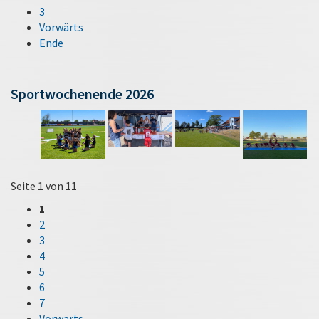
3
Vorwärts
Ende
Sportwochenende 2026
Seite 1 von 11
1
2
3
4
5
6
7
Vorwärts