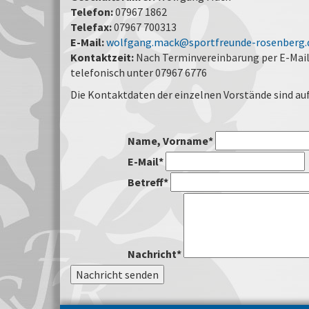
Telefon:
07967 1862
Telefax:
07967 700313
E-Mail:
wolfgang.mack@sportfreunde-rosenberg.
Kontaktzeit:
Nach Terminvereinbarung per E-Mail
telefonisch unter 07967 6776
Die Kontaktdaten der einzelnen Vorstände sind auf
Name, Vorname
*
E-Mail
*
Betreff
*
Nachricht
*
Nachricht senden