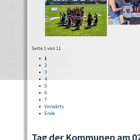
Seite 1 von 11
1
2
3
4
5
6
7
Vorwärts
Ende
Tag der Kommunen am 02