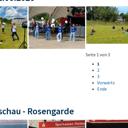
Seite 1 von 3
1
2
3
Vorwärts
Ende
schau - Rosengarde