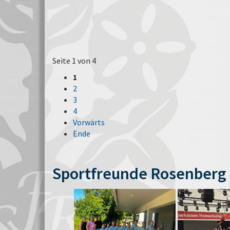
Seite 1 von 4
1
2
3
4
Vorwärts
Ende
Sportfreunde Rosenberg 