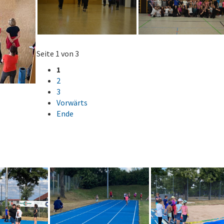
Seite 1 von 3
1
2
3
Vorwärts
Ende