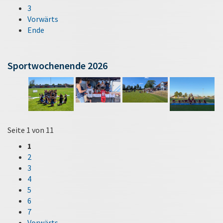
3
Vorwärts
Ende
Sportwochenende 2026
Seite 1 von 11
1
2
3
4
5
6
7
Vorwärts