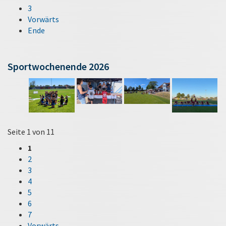
3
Vorwärts
Ende
Sportwochenende 2026
Seite 1 von 11
1
2
3
4
5
6
7
Vorwärts