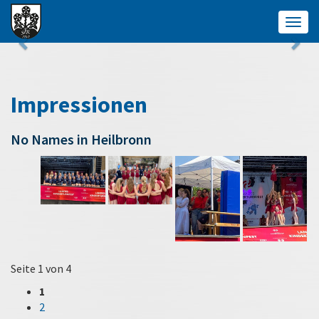
Togg
navig
Impressionen
No Names in Heilbronn
Seite 1 von 4
1
2