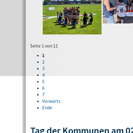
Seite 1 von 11
1
2
3
4
5
6
7
Vorwärts
Ende
Tag der Kommunen am 02