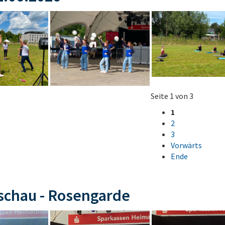
Seite 1 von 3
1
2
3
Vorwärts
Ende
schau - Rosengarde