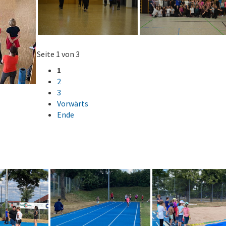
Seite 1 von 3
1
2
3
Vorwärts
Ende