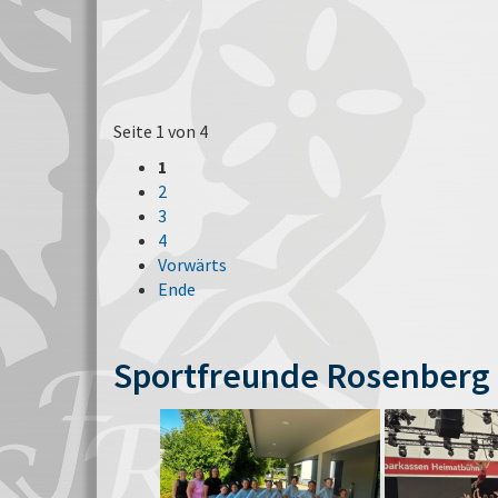
Seite 1 von 4
1
2
3
4
Vorwärts
Ende
Sportfreunde Rosenberg 