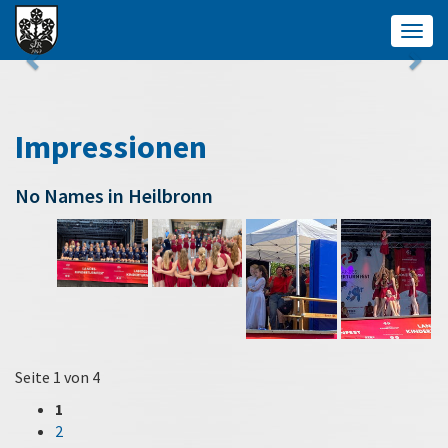
Togg
navig
Impressionen
No Names in Heilbronn
Seite 1 von 4
1
2