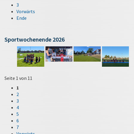
3
Vorwärts
Ende
Sportwochenende 2026
Seite 1 von 11
1
2
3
4
5
6
7
Vorwärts