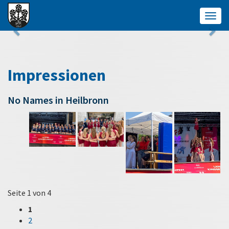
Togg
navig
Impressionen
No Names in Heilbronn
Seite 1 von 4
1
2