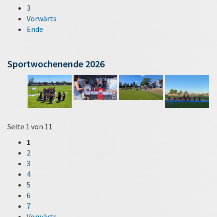
3
Vorwärts
Ende
Sportwochenende 2026
Seite 1 von 11
1
2
3
4
5
6
7
Vorwärts